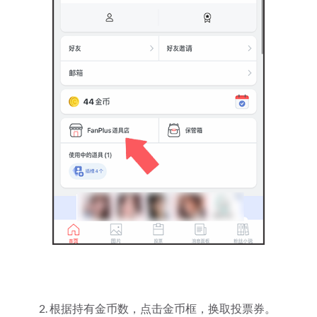
2. 根据持有金币数，点击金币框，换取投票券。